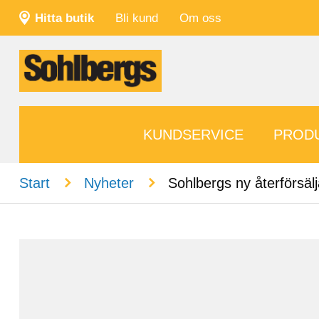
Hitta butik
Bli kund
Om oss
KUNDSERVICE
PROD
n
n
Start
Nyheter
Sohlbergs ny återförsä