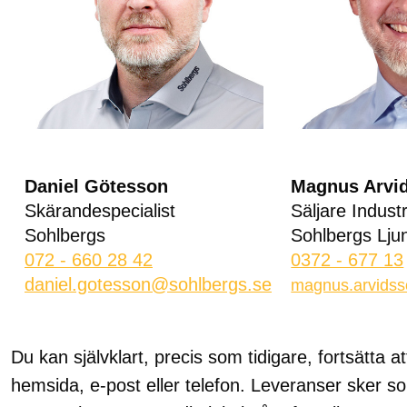
Daniel Götesson
Magnus Arvi
Skärandespecialist
Säljare Indust
Sohlbergs
Sohlbergs Lju
072 - 660 28 42
0372 - 677 13
daniel.gotesson@sohlbergs.se
magnus.arvids
Du kan självklart, precis som tidigare, fortsätta
hemsida, e-post eller telefon. Leveranser sker so