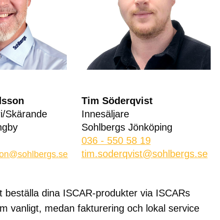
dsson
Tim Söderqvist
ri/Skärande
Innesäljare
ngby
Sohlbergs Jönköping
036 - 550 58 19
tim.soderqvist@sohlbergs.se
son@sohlbergs.se
 att beställa dina ISCAR-produkter via ISCARs
m vanligt, medan fakturering och lokal service