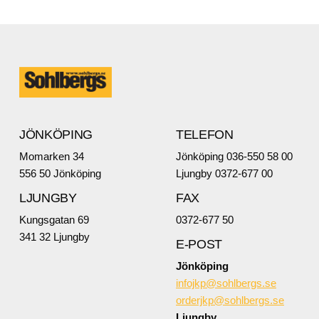
JÖNKÖPING
TELEFON
Momarken 34
Jönköping 036-550 58 00
556 50 Jönköping
Ljungby 0372-677 00
LJUNGBY
FAX
Kungsgatan 69
0372-677 50
341 32 Ljungby
E-POST
Jönköping
infojkp@sohlbergs.se
orderjkp@sohlbergs.se
Ljungby