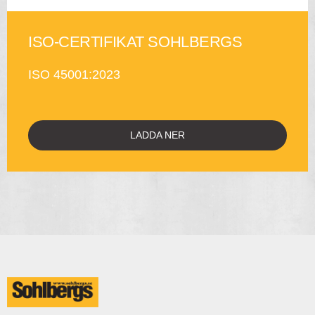
ISO-CERTIFIKAT SOHLBERGS
ISO 45001:2023
LADDA NER