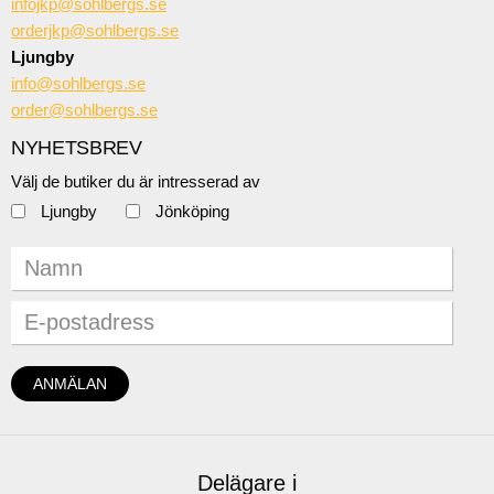
infojkp@sohlbergs.se
orderjkp@sohlbergs.se
Ljungby
info@sohlbergs.se
order@sohlbergs.se
NYHETSBREV
Välj de butiker du är intresserad av
Ljungby
Jönköping
Delägare i