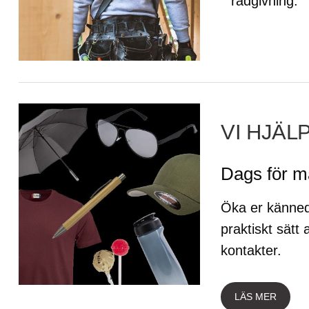
rådgivning.
VI HJÄL
Dags för m
Öka er känned
praktiskt sätt
kontakter.
LÄS MER