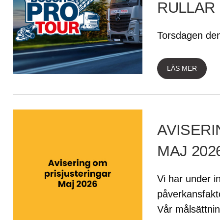
RULLAR 
Torsdagen den
LÄS MER
AVISER
MAJ 202
Vi har under i
påverkansfakto
Vår målsättnin