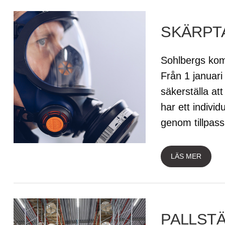
SKÄRPT
Sohlbergs komm
Från 1 januari
säkerställa at
har ett indivi
genom tillpass
LÄS MER
PALLSTÄ