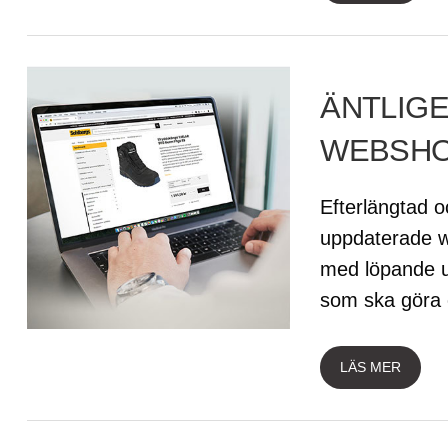
ÄNTLIGE
WEBSHO
Efterlängtad o
uppdaterade we
med löpande up
som ska göra 
LÄS MER