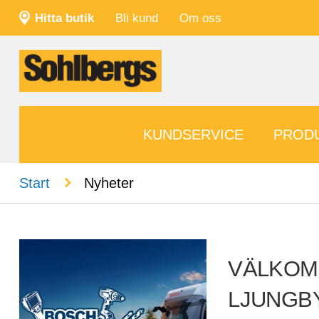
Hitta butik
Bli kund
Om oss
KUNDSERVICE
PROD
n
Start
Nyheter
VÄLKOMM
LJUNGB