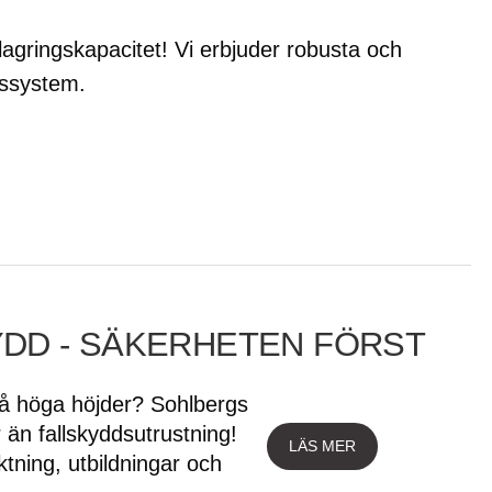
agringskapacitet! Vi erbjuder robusta och
ngssystem.
YDD - SÄKERHETEN FÖRST
på höga höjder? Sohlbergs
 än fallskyddsutrustning!
LÄS MER
iktning, utbildningar och