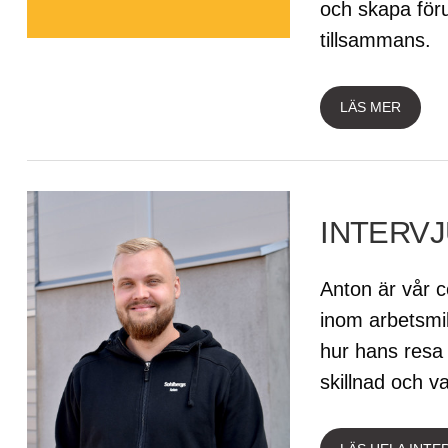
och skapa föru
tillsammans.
LÄS MER
INTERVJ
Anton är vår c
inom arbetsmil
hur hans resa 
skillnad och va