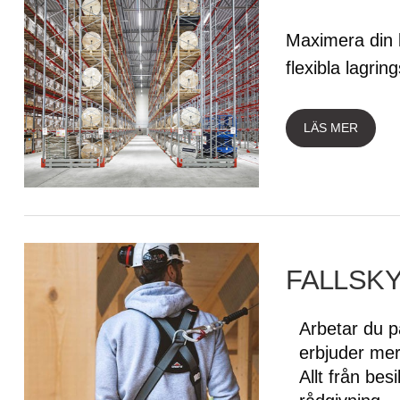
Maximera din l
flexibla lagri
LÄS MER
FALLSK
Arbetar du 
erbjuder mer
Allt från bes