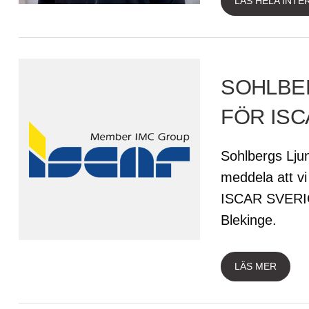
LÄS HELA INTE
SOHLBE
FÖR ISC
Sohlbergs Lju
meddela att vi
ISCAR SVERIG
Blekinge.
LÄS MER