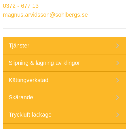
0372 - 677 13
magnus.arvidsson@sohlbergs.se
Tjänster
Slipning & lagning av klingor
Kättingverkstad
Skärande
Tryckluft läckage