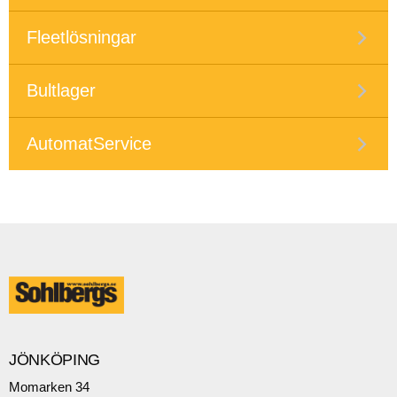
Fleetlösningar
Bultlager
AutomatService
JÖNKÖPING
Momarken 34